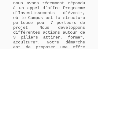
nous avons récemment répondu
à un appel d’offre Programme
d’Investissements d’Avenir,
où le Campus est la structure
porteuse pour 7 porteurs de
projet. Nous développons
différentes actions autour de
3 piliers attirer, former,
acculturer. Notre démarche
est de proposer une offre
d’action locale en
travaillant avec les
différents acteurs du
territoire.
Comment anticipez-vous
les évolutions du monde
industriel ?