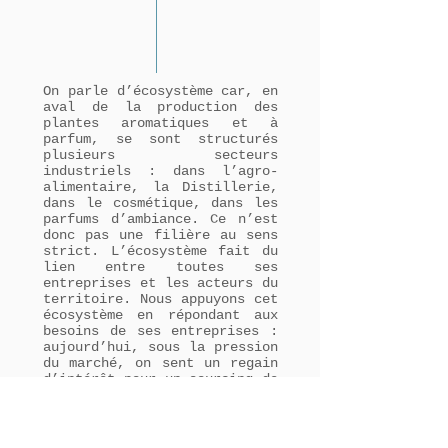
On parle d’écosystème car, en
aval de la production des
plantes aromatiques et à
parfum, se sont structurés
plusieurs secteurs
industriels : dans l’agro-
alimentaire, la Distillerie,
dans le cosmétique, dans les
parfums d’ambiance. Ce n’est
donc pas une filière au sens
strict. L’écosystème fait du
lien entre toutes ses
entreprises et les acteurs du
territoire. Nous appuyons cet
écosystème en répondant aux
besoins de ses entreprises :
aujourd’hui, sous la pression
du marché, on sent un regain
d’intérêt pour un sourcing de
proximité ; l’UESS est
sollicitée pour accompagner
la structuration de filière
courte, locale. Il s’agit de