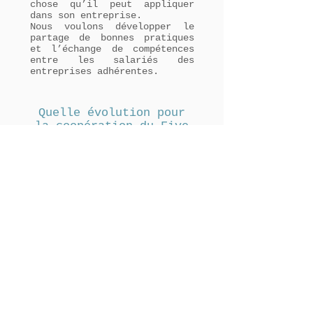
chose qu’il peut appliquer
dans son entreprise.
Nous voulons développer le
partage de bonnes pratiques
et l’échange de compétences
entre les salariés des
entreprises adhérentes.
Quelle évolution pour
la coopération du Five
avec les autres
instances économiques
du territoire ?