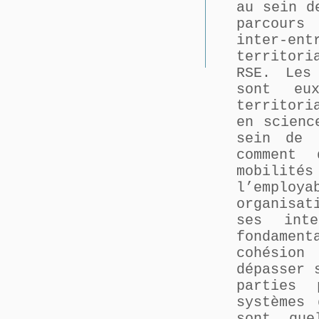
au sein d
parcours 
inter-en
territor
RSE. Les
sont eu
territori
en scienc
sein de 
comment 
mobilit
l’employ
organisat
ses inte
fondamen
cohésion
dépasser 
parties 
systèmes 
sont que