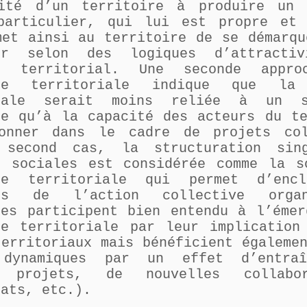
ité d’un territoire à produire un
particulier, qui lui est propre et 
met ainsi au territoire de se démarqu
per selon des logiques d’attracti
ng territorial. Une seconde appr
nce territoriale indique que la 
riale serait moins reliée à un sa
ue qu’à la capacité des acteurs du te
onner dans le cadre de projets col
 second cas, la structuration sing
s sociales est considérée comme la s
nce territoriale qui permet d’encl
mes de l’action collective orga
ses participent bien entendu à l’émer
ce territoriale par leur implication
territoriaux mais bénéficient égaleme
dynamiques par un effet d’entraî
x projets, de nouvelles collabo
iats, etc.).