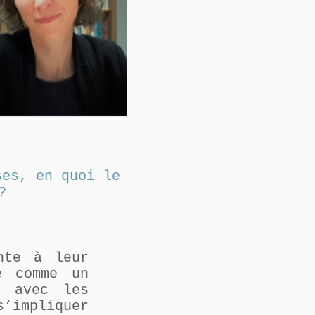
ses, en quoi le
?
nte à leur
e comme un
s avec les
s’impliquer