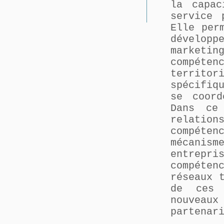
la capac
service 
Elle per
dévelop
marketi
compéte
territo
spécifiq
se coord
Dans ce
relation
compéte
mécanis
entrepri
compéten
réseaux 
de ces 
nouveau
partenar