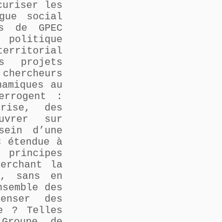
curiser les
gue social
fs de GPEC
 politique
erritorial
s projets
 chercheurs
namiques au
errogent :
rise, des
uvrer sur
sein d’une
C étendue à
principes
erchant la
e, sans en
nsemble des
enser des
e ? Telles
Groupe de