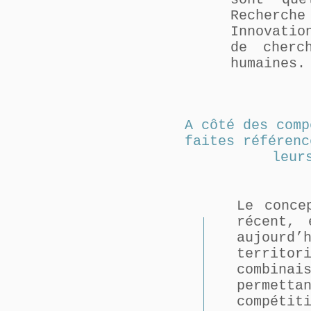
Recherche
Innovatio
de cherc
humaines.
A côté des comp
faites référenc
leur
Le conce
récent, 
aujourd
territor
combina
permetta
compétit