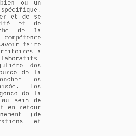
 bien ou un
spécifique.
er et de se
vité et de
oche de la
compétence
voir-faire
rritoires à
laboratifs.
ulière des
ource de la
encher les
nisée. Les
gence de la
 au sein de
nt en retour
nement (de
rations et