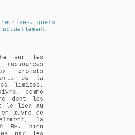
treprises, quels
 actuellement
che sur les
 ressources
ux projets
sorts de la
es limites.
uivre, comme
ère dont les
t le lien au
 en œuvre de
alement, la
té RH, bien
ées par les