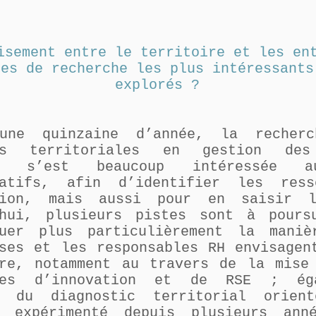
isement entre le territoire et les en
les de recherche les plus intéressants
explorés ?
une quinzaine d’année, la recher
hes territoriales en gestion des
es s’est beaucoup intéressée a
ratifs, afin d’identifier les res
tion, mais aussi pour en saisir l
’hui, plusieurs pistes sont à pours
guer plus particulièrement la mani
ises et les responsables RH envisagen
ire, notamment au travers de la mise
ques d’innovation et de RSE ; ég
n du diagnostic territorial orien
t expérimenté depuis plusieurs ann