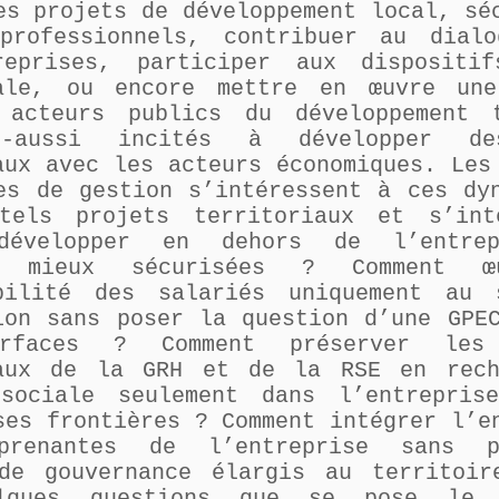
es projets de développement local, sé
professionnels, contribuer au dialo
treprises, participer aux dispositi
iale, ou encore mettre en œuvre une
 acteurs publics du développement t
x-aussi incités à développer de
aux avec les acteurs économiques. Les
es de gestion s’intéressent à ces dy
tels projets territoriaux et s’int
développer en dehors de l’entrep
és mieux sécurisées ? Comment œ
abilité des salariés uniquement au 
ion sans poser la question d’une GPE
rfaces ? Comment préserver les 
taux de la GRH et de la RSE en rech
 sociale seulement dans l’entrepris
ses frontières ? Comment intégrer l’e
prenantes de l’entreprise sans p
de gouvernance élargis au territoir
lques questions que se pose le 