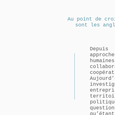
Au point de cro
sont les ang
Depuis 
approc
humain
collabo
coopéra
Aujourd
investi
entrepr
territo
politi
questio
qu’étan